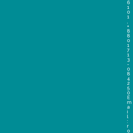
6
1
0
1
,
+
8
8
0
1
7
1
3
-
0
8
4
2
5
0
E
m
a
i
l
:
r
o